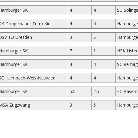
Hamburger SK
4
4
SG Soling
SK Doppelbauer Turm Kiel
4
4
Hamburge
USV TU Dresden
3
5
Hamburge
Hamburger SK
7
1
HSK Liste
Hamburger SK
4
4
SC Remage
SC Heimbach-Weis-Neuwied
4
4
Hamburge
Hamburger SK
5.5
2.5
FC Bayer
MSA Zugzwang
3
5
Hamburge