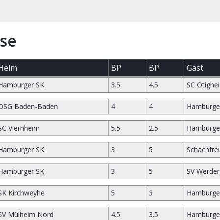
se
Heim
BP
BP
Gast
Hamburger SK
3.5
4.5
SC Ötighe
OSG Baden-Baden
4
4
Hamburge
SC Viernheim
5.5
2.5
Hamburge
Hamburger SK
3
5
Schachfre
Hamburger SK
3
5
SV Werde
SK Kirchweyhe
5
3
Hamburge
SV Mülheim Nord
4.5
3.5
Hamburge