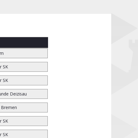
im
r SK
r SK
unde Deizisau
r Bremen
r SK
r SK