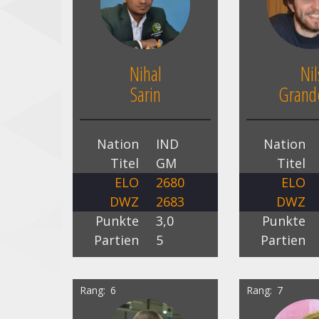
Nihal
Nil
Sarin
Grande
Nation
IND
Nation
Titel
GM
Titel
ELO
2680
ELO
DWZ
2683
DWZ
Punkte
3,0
Punkte
Partien
5
Partien
Rang
6
Rang
7