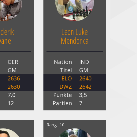
ederik
Leon Luke
vane
Mendonca
n
GER
Nation
IND
l
GM
Titel
GM
O
2636
ELO
2640
Z
2630
DWZ
2642
e
7,0
Punkte
3,5
n
12
Partien
7
Rang
10