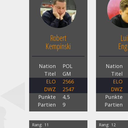
Robert
Lui
Kempinski
Eng
Nation
POL
Nation
Titel
GM
Titel
ELO
2566
ELO
DWZ
2547
DWZ
Punkte
4,5
Punkte
Partien
9
Partien
Rang
11
Rang
12