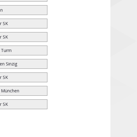
en
r SK
r SK
r Turm
n Sinzig
r SK
n München
r SK