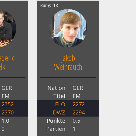
Rang
18
deric
Jakob
lk
Weihrauch
GER
Nation
GER
FM
Titel
FM
2352
ELO
2272
2370
DWZ
2294
1,0
Punkte
0,5
2
Partien
1