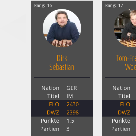
Rang
16
Rang
17
Dirk
Tom-Fre
Sebastian
Woe
Nation
GER
Nation
Titel
IM
Titel
ELO
2430
ELO
DWZ
2398
DWZ
Punkte
1,5
Punkte
Partien
3
Partien