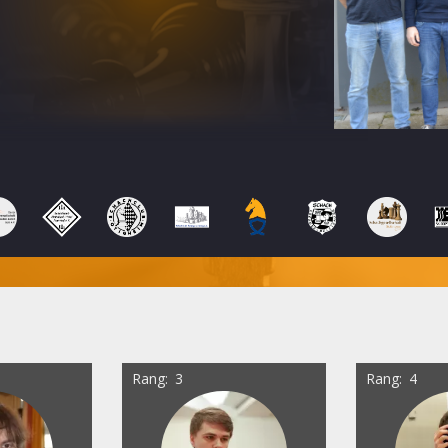
Rang
3
Rang
4