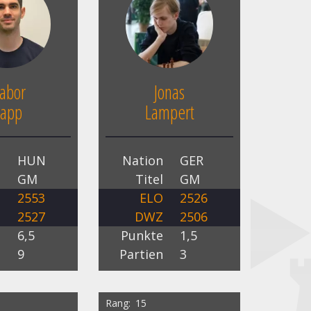
abor
Jonas
app
Lampert
n
HUN
Nation
GER
l
GM
Titel
GM
O
2553
ELO
2526
Z
2527
DWZ
2506
e
6,5
Punkte
1,5
n
9
Partien
3
Rang
15