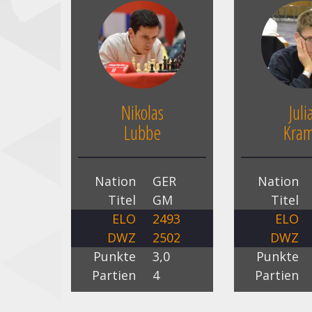
Nikolas
Juli
Lubbe
Kra
Nation
GER
Nation
Titel
GM
Titel
ELO
2493
ELO
DWZ
2502
DWZ
Punkte
3,0
Punkte
Partien
4
Partien