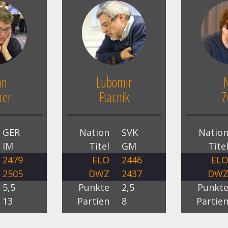
an
Lubomir
mer
Ftacnik
Z
GER
Nation
SVK
Natio
IM
Titel
GM
Tite
2479
ELO
2446
EL
2505
DWZ
2437
DW
5,5
Punkte
2,5
Punkt
13
Partien
8
Partie