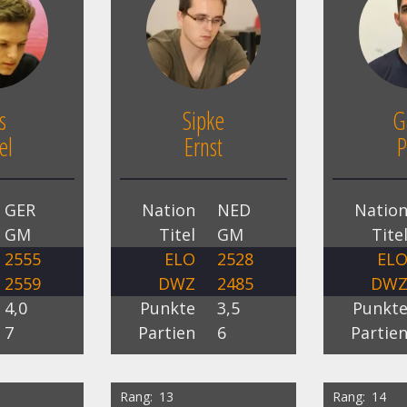
s
Sipke
G
el
Ernst
P
GER
Nation
NED
Natio
GM
Titel
GM
Tite
2555
ELO
2528
EL
2559
DWZ
2485
DW
4,0
Punkte
3,5
Punkt
7
Partien
6
Partie
Rang
13
Rang
14