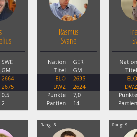
s
Rasmus
Fr
lius
Svane
S
SWE
Nation
GER
Natio
GM
Titel
GM
Tite
2664
ELO
2635
EL
2675
DWZ
2624
DW
0,5
Punkte
7,0
Punkt
2
Partien
14
Partie
Rang
8
Rang
9