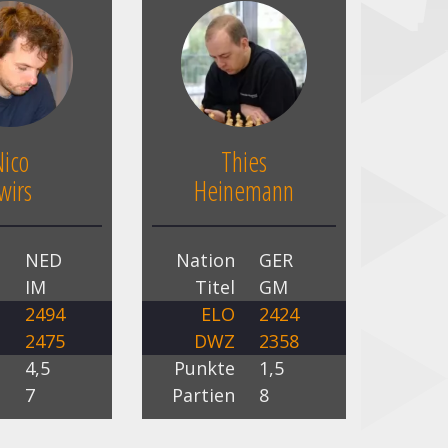
Nico
Thies
wirs
Heinemann
n
NED
Nation
GER
l
IM
Titel
GM
O
2494
ELO
2424
Z
2475
DWZ
2358
e
4,5
Punkte
1,5
n
7
Partien
8