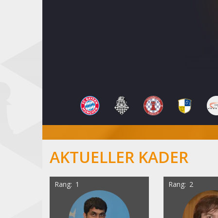
AKTUELLER KADER
Rang
1
Rang
2