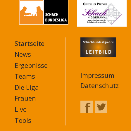
Startseite
MAIN
NAVIGATION
News
FOOTER
Ergebnisse
Impressum
Teams
Datenschutz
Die Liga
Frauen
Live
Tools