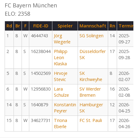
FC Bayern München
ELO: 2358
Rd
Br
F
FIDE-ID
Spieler
Mannschaft
Rn
Termin
1
8
W
4644743
Jörg
SG Solingen
14
2025-
Wegerle
09-27
2
8
S
16238044
Philipp
Düsseldorfer
17
2025-
Leon
SK
09-28
Klaska
5
8
S
14502569
Hrvoje
SK
8
2026-
Stevic
Kirchweyhe
02-07
6
8
W
12956830
Lara
SV Werder
16
2026-
Schulze
Bremen
02-08
14
8
S
1640879
Konstantin
Hamburger
12
2026-
Peyrer
SK
04-25
15
8
W
34627731
Triona
FC St. Pauli
17
2026-
Eberle
04-26