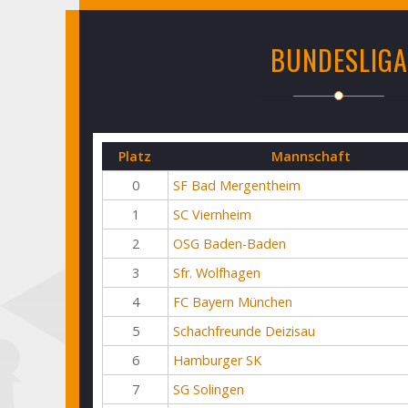
BUNDESLIGA
Platz
Mannschaft
0
SF Bad Mergentheim
1
SC Viernheim
2
OSG Baden-Baden
3
Sfr. Wolfhagen
4
FC Bayern München
5
Schachfreunde Deizisau
6
Hamburger SK
7
SG Solingen