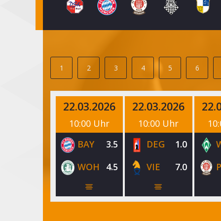
1
2
3
4
5
6
22.03.2026
22.03.2026
22.
10:00 Uhr
10:00 Uhr
10:
BAY
3.5
DEG
1.0
WOH
4.5
VIE
7.0