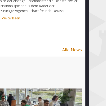
sich der einstige Serienmeister die Dienste zweier
Nationalspieler aus dem Kader der
zurückgezogenen Schachfreunde Deizisau.
Weiterlesen
über
Nationalspieler
Blübaum
und
Kollars
wechseln
zur
Alle News
OSG
Baden-
Baden