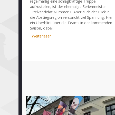
regelmäßig eine schlagkräftige Truppe
aufzustellen, ist der ehemalige Serienmeister
Titelkandidat Nummer 1. Aber auch der Blick in
die Abstiegsregion verspricht viel Spannung. Hier
ein Überblick über die Teams in der kommenden
Saison, dabei…
Weiterlesen
über
Faustino
Oro
im
Werderteam:
Bundesligakader
für
Saison
2026/27
stehen
fest