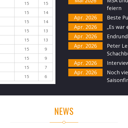
Mai 2026
MSA und 
15
15
feiern
15
14
Apr. 2026
Beste P
15
14
Apr. 2026
„Es war 
15
13
Apr. 2026
Endrunde
15
13
Apr. 2026
Peter Le
15
9
Schachb
15
9
Apr. 2026
Intervi
15
7
Apr. 2026
Noch vi
15
6
Saisonfin
NEWS