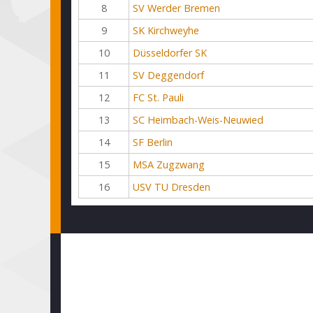
8
SV Werder Bremen
9
SK Kirchweyhe
10
Düsseldorfer SK
11
SV Deggendorf
12
FC St. Pauli
13
SC Heimbach-Weis-Neuwied
14
SF Berlin
15
MSA Zugzwang
16
USV TU Dresden