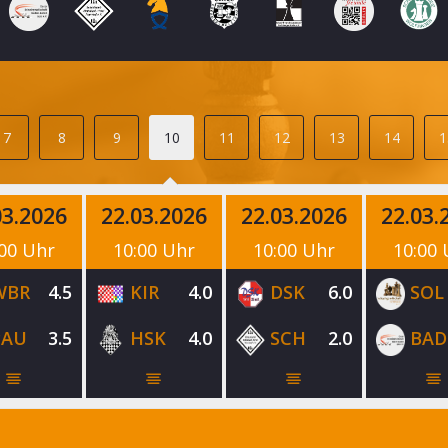
7
8
9
10
11
12
13
14
1
03.2026
22.03.2026
22.03.2026
22.03.
00 Uhr
10:00 Uhr
10:00 Uhr
10:00
WBR
4.5
KIR
4.0
DSK
6.0
SOL
PAU
3.5
HSK
4.0
SCH
2.0
BAD