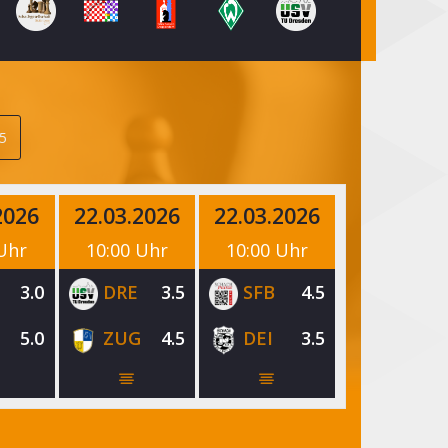
5
2026
22.03.2026
22.03.2026
 Uhr
10:00 Uhr
10:00 Uhr
3.0
DRE
3.5
SFB
4.5
5.0
ZUG
4.5
DEI
3.5