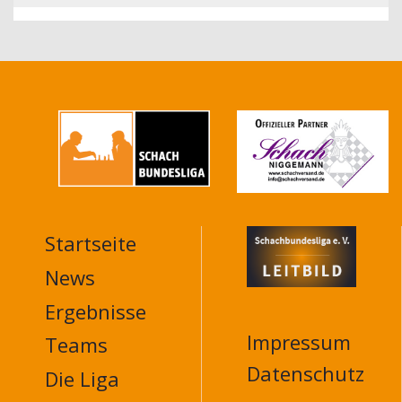
Startseite
MAIN
NAVIGATION
News
FOOTER
Ergebnisse
Impressum
Teams
Datenschutz
Die Liga