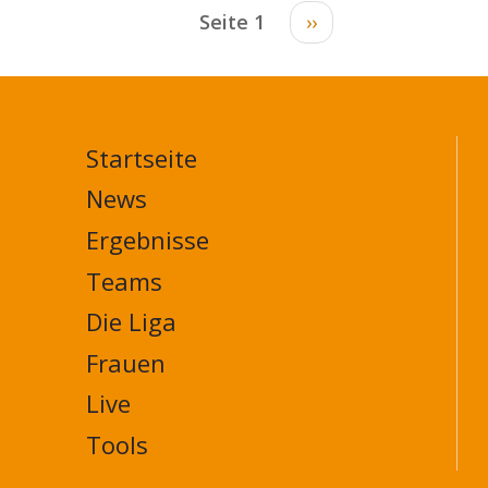
Seite 1
Nächste
››
Seite
Startseite
MAIN
NAVIGATION
News
FOOTER
Ergebnisse
Teams
Die Liga
Frauen
Live
Tools