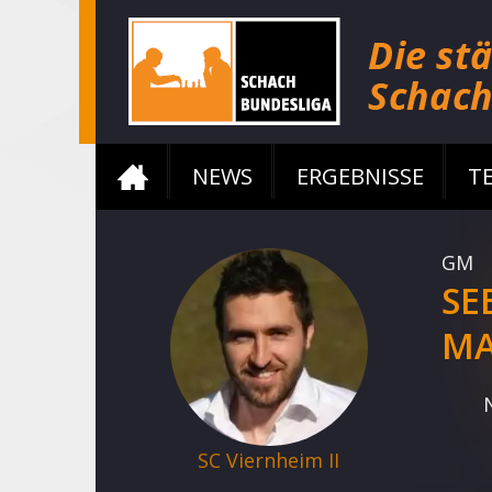
NEWS
ERGEBNISSE
T
GM
SE
MA
SC Viernheim II