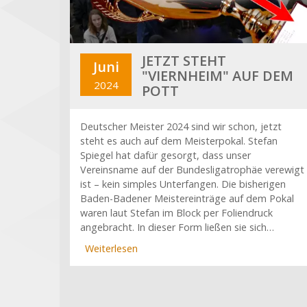
JETZT STEHT
Juni
"VIERNHEIM" AUF DEM
2024
POTT
Deutscher Meister 2024 sind wir schon, jetzt
steht es auch auf dem Meisterpokal. Stefan
Spiegel hat dafür gesorgt, dass unser
Vereinsname auf der Bundesligatrophäe verewigt
ist – kein simples Unterfangen. Die bisherigen
Baden-Badener Meistereinträge auf dem Pokal
waren laut Stefan im Block per Foliendruck
angebracht. In dieser Form ließen sie sich…
Weiterlesen
über
Jetzt
steht
"Viernheim"
auf