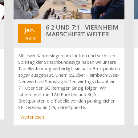
6:2 UND 7:1 - VIERNHEIM
Jan.
MARSCHIERT WEITER
2024
Mit zwei Kantersiegen am fünften und sechsten
Spieltag der Schachbundesliga haben wir unsere
Tabellenführung verteidigt, sie nach Brettpunkten
sogar ausgebaut. Einem 6:2 über Heimbach-Weis-
Neuwied am Samstag ließen wir tags darauf ein
7:1 über den SC Remagen Sinzig folgen. Wir
führen jetzt mit 12:0 Punkten und 36,5
Brettpunkten die Tabelle vor den punktgleichen
SF Deizisau an (29,5 Brettpunkte…
Weiterlesen
über
6:2
und
7:1