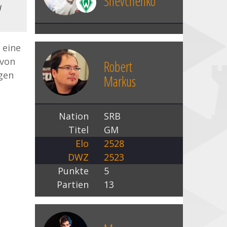
Shevchenko
|
 eine
avon
Robert
rgen
Markus
Nation
SRB
Titel
GM
Elo
2528
DWZ
2523
Punkte
5
Partien
13