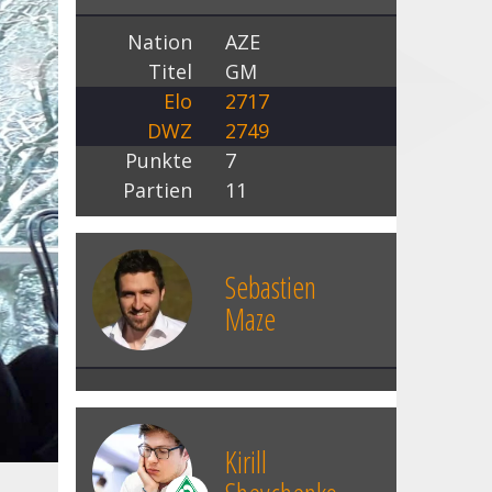
Nation
AZE
Titel
GM
Elo
2717
DWZ
2749
Punkte
7
Partien
11
Sebastien
Maze
Kirill