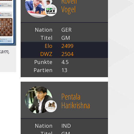
Roven
Vogel
Nation
GER
Titel
GM
Elo
2499
kam,
DWZ
2504
Punkte
4.5
Partien
13
Pentala
Harikrishna
Nation
IND
Titel
GM