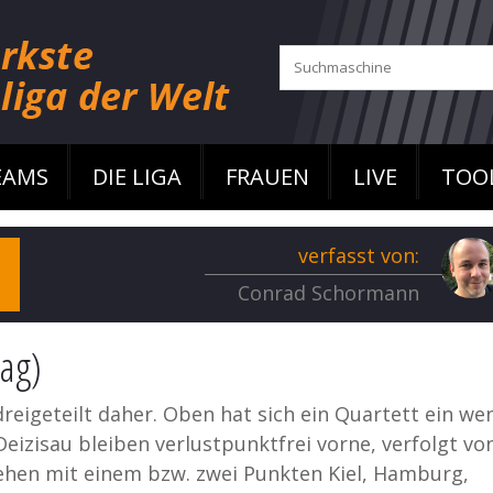
EAMS
DIE LIGA
FRAUEN
LIVE
TOO
verfasst von:
Conrad Schormann
tag)
eigeteilt daher. Oben hat sich ein Quartett ein we
eizisau bleiben verlustpunktfrei vorne, verfolgt vo
hen mit einem bzw. zwei Punkten Kiel, Hamburg,