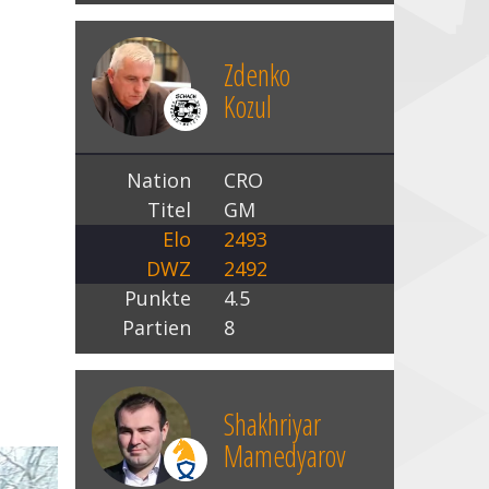
Zdenko
Kozul
Nation
CRO
Titel
GM
Elo
2493
DWZ
2492
Punkte
4.5
Partien
8
Shakhriyar
Mamedyarov