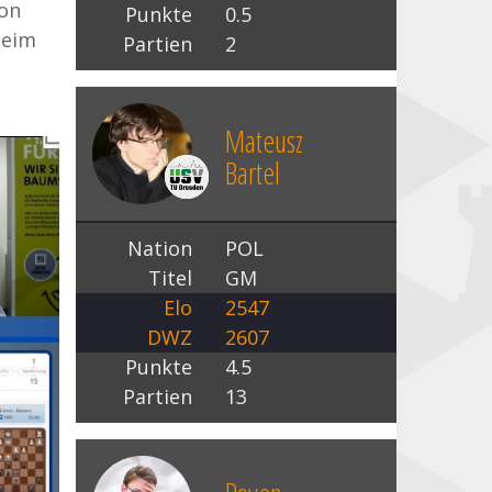
hon
Punkte
0.5
heim
Partien
2
Mateusz
Bartel
Nation
POL
Titel
GM
Elo
2547
DWZ
2607
Punkte
4.5
Partien
13