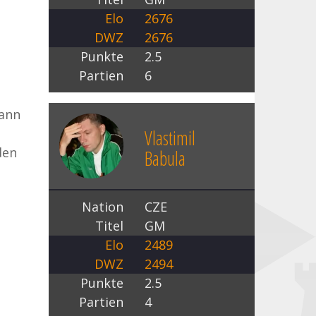
Elo
2676
DWZ
2676
Punkte
2.5
Partien
6
Dann
Vlastimil
den
Babula
Nation
CZE
Titel
GM
Elo
2489
DWZ
2494
Punkte
2.5
Partien
4