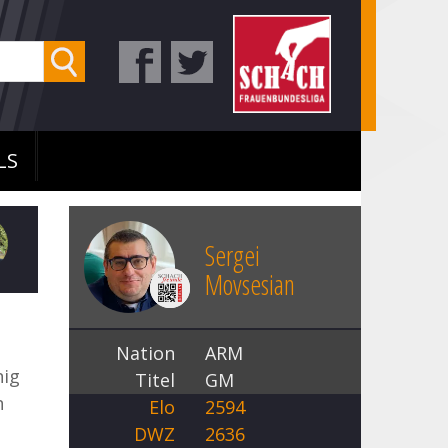
LS
Sergei
Movsesian
Nation
ARM
nig
Titel
GM
n
Elo
2594
DWZ
2636