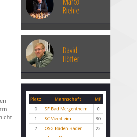
Marco
Riehle
David
Höffer
Platz
Mannschaft
MP
hen
urm
0
SF Bad Mergentheim
0
nicht
1
SC Viernheim
30
2
OSG Baden-Baden
23