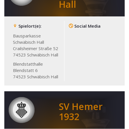
Hall
Spielort(e):
Social Media
Bausparkasse
Schwäbisch Hall
Crailsheimer Straße 52
74523
Schwäbisch Hall
Blendstatthalle
Blendstatt 6
74523
Schwäbisch Hall
SV Hemer
1932