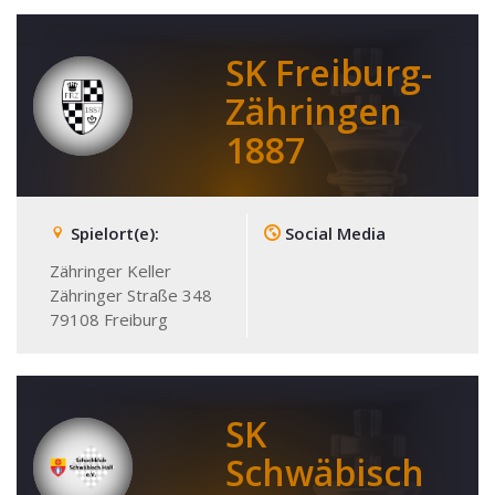
SK Freiburg-
Zähringen
1887
Spielort(e):
Social Media
Zähringer Keller
Zähringer Straße 348
79108
Freiburg
SK
Schwäbisch