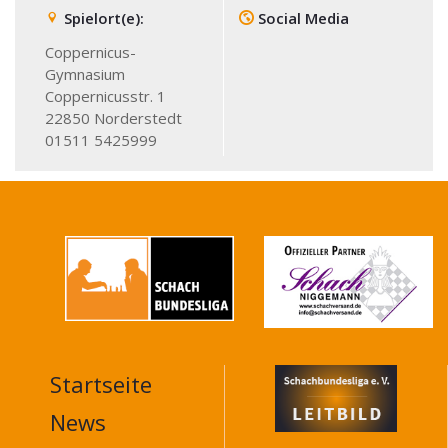
Spielort(e):
Social Media
Coppernicus-
Gymnasium
Coppernicusstr. 1
22850
Norderstedt
01511 5425999
Startseite
MAIN
NAVIGATION
News
FOOTER