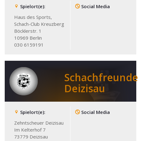
Spielort(e):
Social Media
Haus des Sports,
Schach-Club Kreuzberg
Böcklerstr. 1
10969
Berlin
030 6159191
Schachfreunde
Deizisau
Spielort(e):
Social Media
Zehntscheuer Deizisau
Im Kelterhof 7
73779
Deizisau