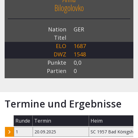
Bilogolovko
Nation
GER
Titel
ELO
1687
DWZ
1548
Punkte
0,0
Partien
0
Termine und Ergebnisse
Runde
Termin
Heim
1
20.09.2025
SC 1957 Bad Königsho