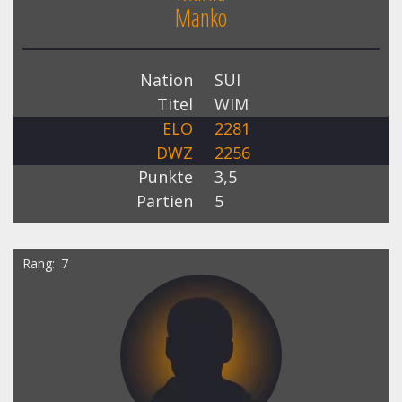
Manko
Nation
SUI
Titel
WIM
ELO
2281
DWZ
2256
Punkte
3,5
Partien
5
Rang
7