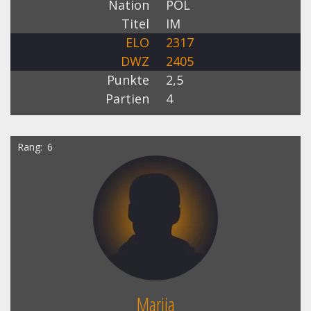
Nation
POL
Titel
IM
ELO
2317
DWZ
2405
Punkte
2,5
Partien
4
Rang
6
Mariia