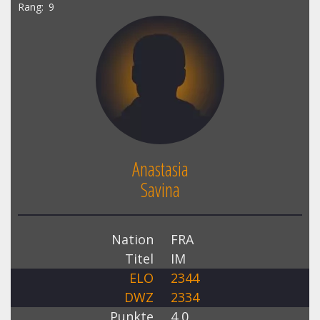
Rang
9
Anastasia
Savina
Nation
FRA
Titel
IM
ELO
2344
DWZ
2334
Punkte
4,0