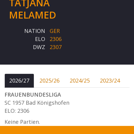
TATJANA
MELAMED
NATION
GER
ELO
2306
DWZ
2307
2026/27
2025/26
2024/25
2023/24
FRAUENBUNDESLIGA
SC 1957 Bad Königshofen
ELO: 2306
Keine Partien.