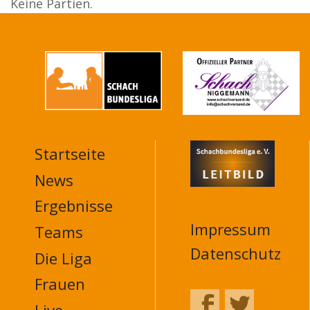
Keine Partien.
Startseite
MAIN
NAVIGATION
News
FOOTER
Ergebnisse
Impressum
Teams
Datenschutz
Die Liga
Frauen
Live