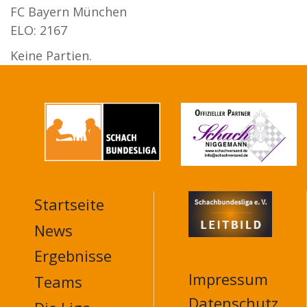
FC Bayern München
ELO: 2167
Keine Partien.
Startseite
MAIN
NAVIGATION
News
FOOTER
Ergebnisse
Impressum
Teams
Datenschutz