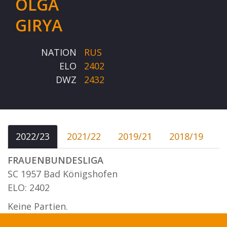
OLGA
GIRYA
NATION
RUS
ELO
2402
DWZ
2432
2022/23
2021/22
2019/21
2018/19
FRAUENBUNDESLIGA
SC 1957 Bad Königshofen
ELO: 2402
Keine Partien.