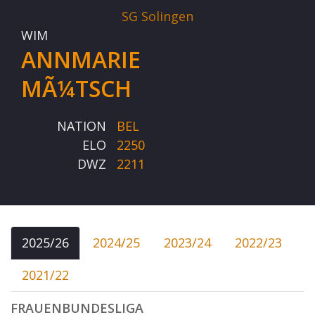
SG Solingen
WIM
ANNMARIE
MÃ¼TSCH
NATION
BEL
ELO
2250
DWZ
2211
2025/26
2024/25
2023/24
2022/23
2021/22
FRAUENBUNDESLIGA