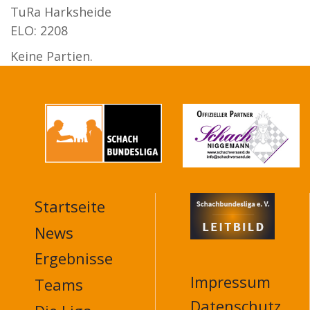
TuRa Harksheide
ELO: 2208
Keine Partien.
Startseite
MAIN
NAVIGATION
News
FOOTER
Ergebnisse
Impressum
Teams
Datenschutz