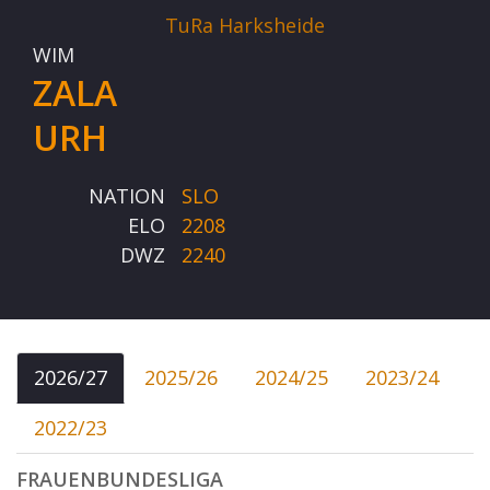
TuRa Harksheide
WIM
ZALA
URH
NATION
SLO
ELO
2208
DWZ
2240
2026/27
2025/26
2024/25
2023/24
2022/23
FRAUENBUNDESLIGA