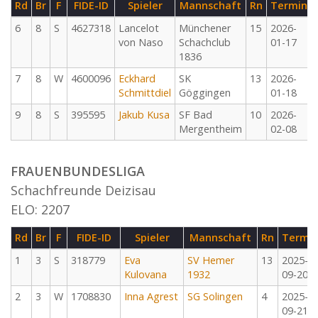
Rd
Br
F
FIDE-ID
Spieler
Mannschaft
Rn
Termin
6
8
S
4627318
Lancelot
Münchener
15
2026-
von Naso
Schachclub
01-17
1836
7
8
W
4600096
Eckhard
SK
13
2026-
Schmittdiel
Göggingen
01-18
9
8
S
395595
Jakub Kusa
SF Bad
10
2026-
Mergentheim
02-08
FRAUENBUNDESLIGA
Schachfreunde Deizisau
ELO: 2207
Rd
Br
F
FIDE-ID
Spieler
Mannschaft
Rn
Termi
1
3
S
318779
Eva
SV Hemer
13
2025-
Kulovana
1932
09-20
2
3
W
1708830
Inna Agrest
SG Solingen
4
2025-
09-21