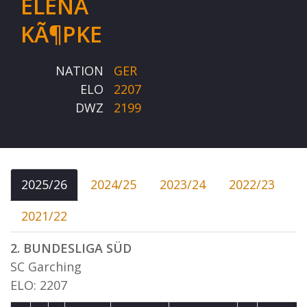
ELENA
KÃ¶PKE
NATION
GER
ELO
2207
DWZ
2199
2025/26
2024/25
2023/24
2022/23
2021/22
2. BUNDESLIGA SÜD
SC Garching
ELO: 2207