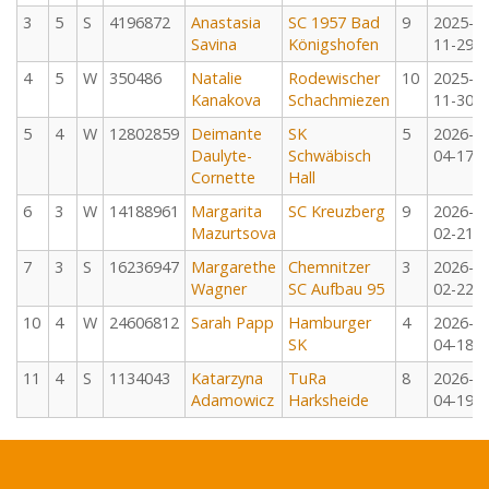
3
5
S
4196872
Anastasia
SC 1957 Bad
9
2025-
Savina
Königshofen
11-29
4
5
W
350486
Natalie
Rodewischer
10
2025-
Kanakova
Schachmiezen
11-30
5
4
W
12802859
Deimante
SK
5
2026-
Daulyte-
Schwäbisch
04-17
Cornette
Hall
6
3
W
14188961
Margarita
SC Kreuzberg
9
2026-
Mazurtsova
02-21
7
3
S
16236947
Margarethe
Chemnitzer
3
2026-
Wagner
SC Aufbau 95
02-22
10
4
W
24606812
Sarah Papp
Hamburger
4
2026-
SK
04-18
11
4
S
1134043
Katarzyna
TuRa
8
2026-
Adamowicz
Harksheide
04-19