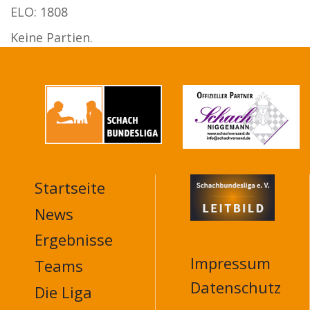
ELO: 1808
Keine Partien.
Startseite
MAIN
NAVIGATION
News
FOOTER
Ergebnisse
Impressum
Teams
Datenschutz
Die Liga