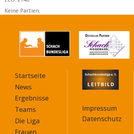
Keine Partien.
Startseite
MAIN
NAVIGATION
News
FOOTER
Ergebnisse
Impressum
Teams
Datenschutz
Die Liga
Frauen