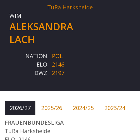
TuRa Harksheide
WIM
ALEKSANDRA
LACH
NATION
POL
ELO
2146
DWZ
2197
2026/27
2025/26
2024/25
2023/24
FRAUENBUNDESLIGA
TuRa Harksheide
ELO: 2146