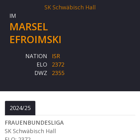
SK Schwäbisch Hall
IM
MARSEL
EFROIMSKI
NATION
ISR
ELO
2372
DWZ
2355
2024/25
FRAUENBUNDESLIGA
SK Schwäbisch Hall
ELO: 2372