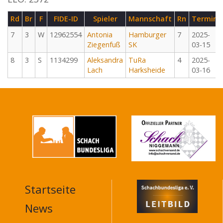
Rd
Br
F
FIDE-ID
Spieler
Mannschaft
Rn
Termin
7
3
W
12962554
Antonia
Hamburger
7
2025-
Ziegenfuß
SK
03-15
8
3
S
1134299
Aleksandra
TuRa
4
2025-
Lach
Harksheide
03-16
Startseite
MAIN
NAVIGATION
News
FOOTER