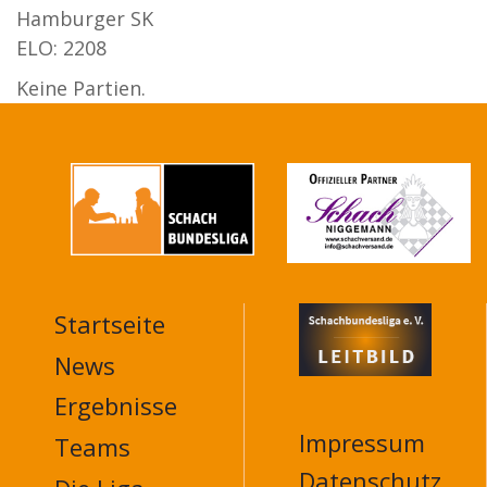
Hamburger SK
ELO: 2208
Keine Partien.
Startseite
MAIN
NAVIGATION
News
FOOTER
Ergebnisse
Impressum
Teams
Datenschutz