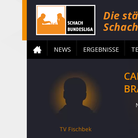
NEWS
ERGEBNISSE
T
CA
BR
TV Fischbek