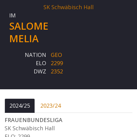
SK Schwäbisch Hall
IM
SALOME
MELIA
NATION
GEO
ELO
2299
DWZ
2352
2024/25
2023/24
FRAUENBUNDESLIGA
SK Schwäbisch Hall
ELO: 2299