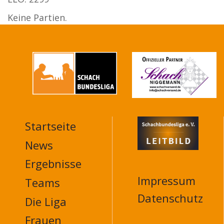
Keine Partien.
Startseite
MAIN
NAVIGATION
News
FOOTER
Ergebnisse
Impressum
Teams
Datenschutz
Die Liga
Frauen