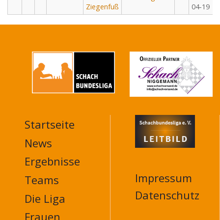
Ziegenfuß
04-19
Startseite
MAIN
NAVIGATION
News
FOOTER
Ergebnisse
Impressum
Teams
Datenschutz
Die Liga
Frauen