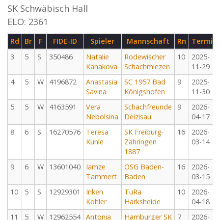
SK Schwäbisch Hall
ELO: 2361
Rd
Br
F
FIDE-ID
Spieler
Mannschaft
Rn
Termin
3
5
S
350486
Natalie
Rodewischer
10
2025-
Kanakova
Schachmiezen
11-29
4
5
W
4196872
Anastasia
SC 1957 Bad
9
2025-
Savina
Königshofen
11-30
5
5
W
4163591
Vera
Schachfreunde
9
2026-
Nebolsina
Deizisau
04-17
8
6
S
16270576
Teresa
SK Freiburg-
16
2026-
Künle
Zähringen
03-14
1887
9
6
W
13601040
Iamze
OSG Baden-
16
2026-
Tammert
Baden
03-15
10
5
S
12929301
Inken
TuRa
10
2026-
Köhler
Harksheide
04-18
11
5
W
12962554
Antonia
Hamburger SK
7
2026-