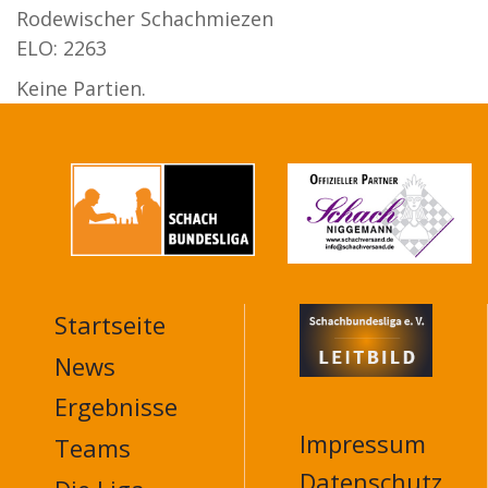
Rodewischer Schachmiezen
ELO: 2263
Keine Partien.
Startseite
MAIN
NAVIGATION
News
FOOTER
Ergebnisse
Impressum
Teams
Datenschutz