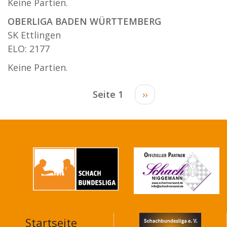
Keine Partien.
OBERLIGA BADEN WÜRTTEMBERG
SK Ettlingen
ELO: 2177
Keine Partien.
Seitennummerierung
Seite 1
Nächste
››
Seite
Startseite