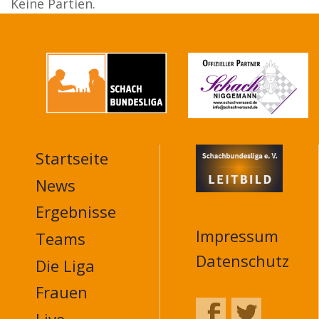
Keine Partien.
Startseite
MAIN
NAVIGATION
News
FOOTER
Ergebnisse
Impressum
Teams
Datenschutz
Die Liga
Frauen
Live