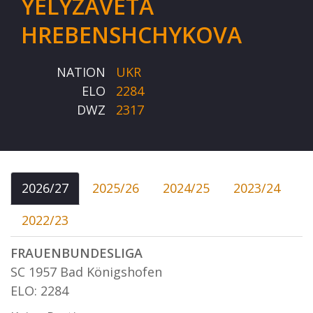
YELYZAVETA
HREBENSHCHYKOVA
NATION
UKR
ELO
2284
DWZ
2317
2026/27
2025/26
2024/25
2023/24
2022/23
FRAUENBUNDESLIGA
SC 1957 Bad Königshofen
ELO: 2284