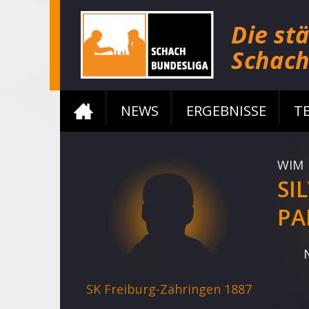
NEWS
ERGEBNISSE
T
WIM
SI
PA
SK Freiburg-Zähringen 1887