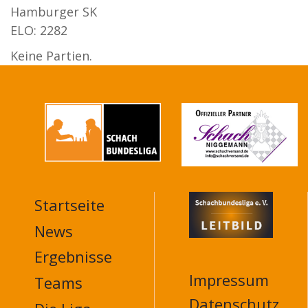
Hamburger SK
ELO: 2282
Keine Partien.
Startseite
MAIN
NAVIGATION
News
FOOTER
Ergebnisse
Impressum
Teams
Datenschutz