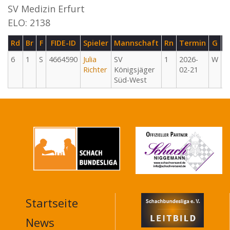
SV Medizin Erfurt
ELO: 2138
Rd
Br
F
FIDE-ID
Spieler
Mannschaft
Rn
Termin
G
6
1
S
4664590
Julia
SV
1
2026-
W
2
Richter
Königsjäger
02-21
Süd-West
Startseite
MAIN
NAVIGATION
News
FOOTER