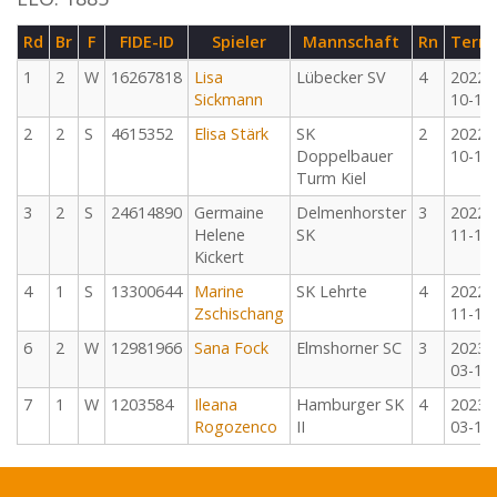
Rd
Br
F
FIDE-ID
Spieler
Mannschaft
Rn
Term
1
2
W
16267818
Lisa
Lübecker SV
4
2022-
Sickmann
10-15
2
2
S
4615352
Elisa Stärk
SK
2
2022-
Doppelbauer
10-16
Turm Kiel
3
2
S
24614890
Germaine
Delmenhorster
3
2022-
Helene
SK
11-12
Kickert
4
1
S
13300644
Marine
SK Lehrte
4
2022-
Zschischang
11-13
6
2
W
12981966
Sana Fock
Elmshorner SC
3
2023-
03-11
7
1
W
1203584
Ileana
Hamburger SK
4
2023-
Rogozenco
II
03-12