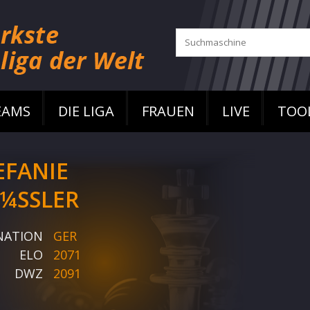
EAMS
DIE LIGA
FRAUEN
LIVE
TOO
EFANIE
¼SSLER
NATION
GER
ELO
2071
DWZ
2091