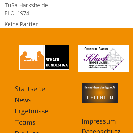
TuRa Harksheide
ELO: 1974
Keine Partien.
Startseite
MAIN
NAVIGATION
News
FOOTER
Ergebnisse
Impressum
Teams
Datenschutz