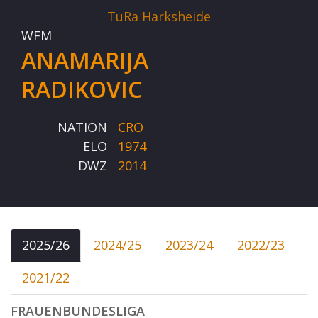
TuRa Harksheide
WFM
ANAMARIJA
RADIKOVIC
NATION
CRO
ELO
1974
DWZ
2014
2025/26
2024/25
2023/24
2022/23
2021/22
FRAUENBUNDESLIGA