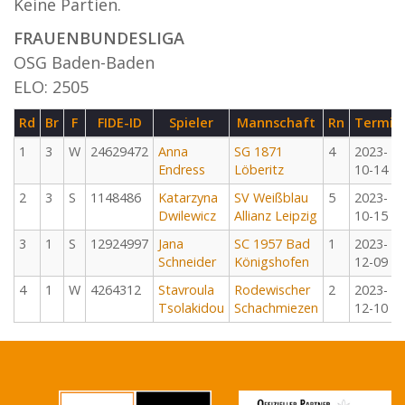
Keine Partien.
FRAUENBUNDESLIGA
OSG Baden-Baden
ELO: 2505
Rd
Br
F
FIDE-ID
Spieler
Mannschaft
Rn
Termin
1
3
W
24629472
Anna
SG 1871
4
2023-
Endress
Löberitz
10-14
2
3
S
1148486
Katarzyna
SV Weißblau
5
2023-
Dwilewicz
Allianz Leipzig
10-15
3
1
S
12924997
Jana
SC 1957 Bad
1
2023-
Schneider
Königshofen
12-09
4
1
W
4264312
Stavroula
Rodewischer
2
2023-
Tsolakidou
Schachmiezen
12-10