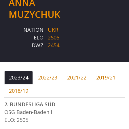
ANNA
MUZYCHUK
NATION
UKR
ELO
2505
DWZ
2454
2023/24
2022/23
2021/22
2019/21
2018/19
2. BUNDESLIGA SÜD
OSG Baden-Baden II
ELO: 2505