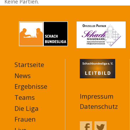
Keine Partien.
Startseite
MAIN
NAVIGATION
News
FOOTER
Ergebnisse
Impressum
Teams
Datenschutz
Die Liga
Frauen
Live