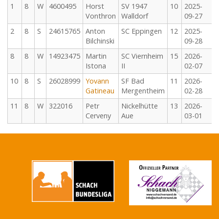
1
8
W
4600495
Horst
SV 1947
10
2025-
Vonthron
Walldorf
09-27
2
8
S
24615765
Anton
SC Eppingen
12
2025-
Bilchinski
09-28
8
8
W
14923475
Martin
SC Viernheim
15
2026-
Istona
II
02-07
10
8
S
26028999
Yovann
SF Bad
11
2026-
Gatineau
Mergentheim
02-28
11
8
W
322016
Petr
Nickelhütte
13
2026-
Cerveny
Aue
03-01