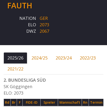
FAUTH
NATION
GER
ELO
2073
DWZ
2067
2025/26
2024/25
2023/24
2022/23
2021/22
2. BUNDESLIGA SÜD
SK Göggingen
ELO: 2073
Rd
Br
F
FIDE-ID
Spieler
Mannschaft
Rn
Termin