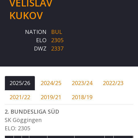
VELISLAV
KUKOV
NATION
BUL
ELO
2305
DWZ
2337
2025/26
2024/25
2023/24
2022/23
2021/22
2019/21
2018/19
2. BUNDESLIGA SÜD
SK Göggingen
ELO: 2305