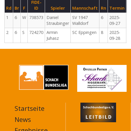
FIDE-
Rd
Br
F
ID
Spieler
Mannschaft
Rn
Termin
1
6
W
738573
Daniel
SV 1947
6
2025-
Straubinger
Walldorf
09-27
2
6
S
724270
Armin
SC Eppingen
8
2025-
Juhasz
09-28
Startseite
MAIN
NAVIGATION
News
FOOTER
Ergebnisse