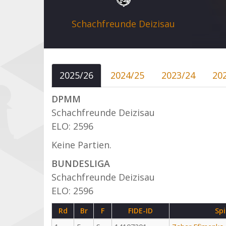
Schachfreunde Deizisau
2025/26
2024/25
2023/24
20
DPMM
Schachfreunde Deizisau
ELO: 2596
Keine Partien.
BUNDESLIGA
Schachfreunde Deizisau
ELO: 2596
Rd
Br
F
FIDE-ID
Spi