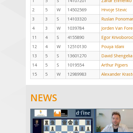
1
5
S
14107201
Zahar Efimenko
2
5
W
14502569
Hrvoje Stevic
3
3
S
14103320
Ruslan Ponomar
4
3
W
1039784
Jorden Van Fore
11
4
S
4155890
Egor Krivoboro
12
4
W
12510130
Pouya Idani
13
5
S
13601270
David Shengelia
14
5
S
1019554
Arthur Pijpers
15
5
W
12989983
Alexander Krast
NEWS