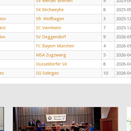
SV Werder Bremen
9
2025-0
SK Kirchweyhe
8
2025-0
iov
Sfr. Wolfhagen
3
2025-1
est
SC Viernheim
7
2025-1
dov
SV Deggendorf
9
2026-0
FC Bayern München
4
2026-0
MSA Zugzwang
5
2026-0
Düsseldorfer SK
8
2026-0
ev
SG Solingen
10
2026-0