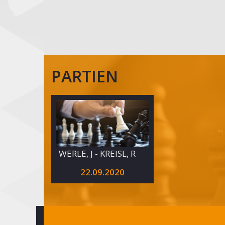
behält
weiße
Weste
(11.
Spieltag)
PARTIEN
WERLE, J - KREISL, R
22.09.2020