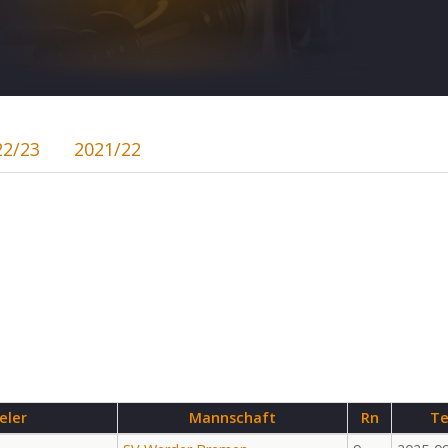
22/23
2021/22
eler
Mannschaft
Rn
Te