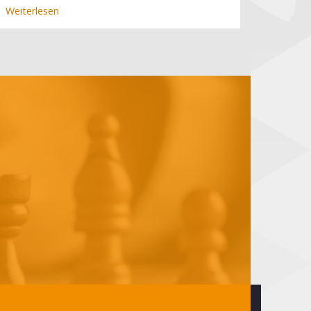
Weiterlesen
über
Deutscher
Meister
Düsseldorf,
Großmeister
Kramer
(14.
Spieltag)