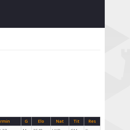
rmin
G
Elo
Nat
Tit
Res