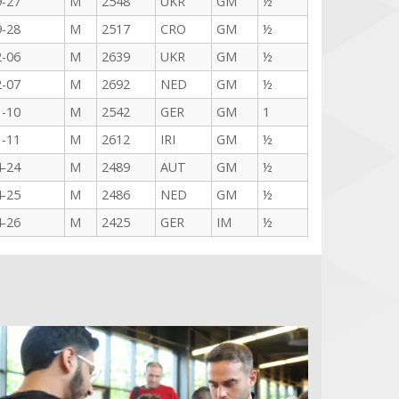
9-27
M
2548
UKR
GM
½
9-28
M
2517
CRO
GM
½
2-06
M
2639
UKR
GM
½
2-07
M
2692
NED
GM
½
1-10
M
2542
GER
GM
1
1-11
M
2612
IRI
GM
½
4-24
M
2489
AUT
GM
½
4-25
M
2486
NED
GM
½
4-26
M
2425
GER
IM
½