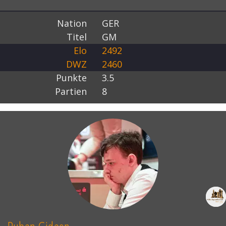
Nation
GER
Titel
GM
Elo
2492
DWZ
2460
Punkte
3.5
Partien
8