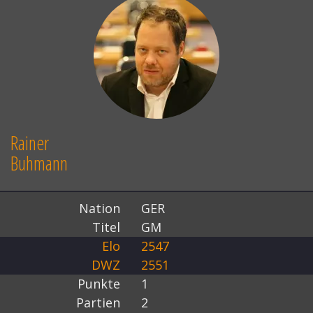
Rainer
Buhmann
Nation
GER
Titel
GM
Elo
2547
DWZ
2551
Punkte
1
Partien
2