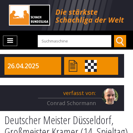
26.04.2025
verfasst von:
Conrad Schormann
Deutscher Meister Düsseldorf,
Großmeister Kramer (14. Spieltag)