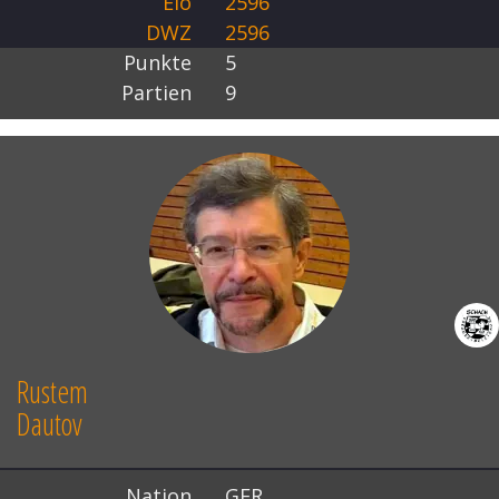
Elo
2596
DWZ
2596
Punkte
5
Partien
9
Rustem
Dautov
Nation
GER