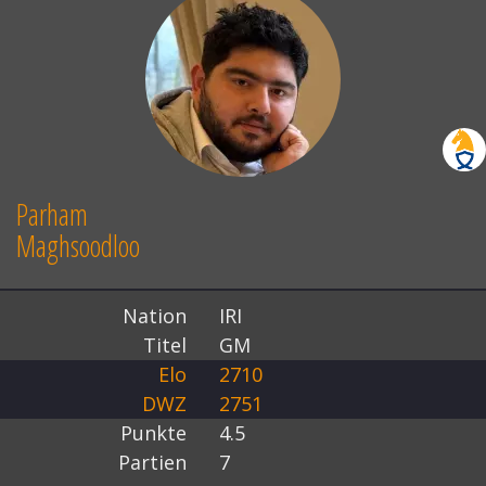
Parham
Maghsoodloo
Nation
IRI
Titel
GM
Elo
2710
DWZ
2751
Punkte
4.5
Partien
7