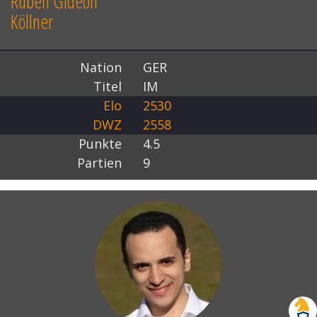
Ruben Gideon
Köllner
Nation
GER
Titel
IM
Elo
2530
DWZ
2558
Punkte
4.5
Partien
9