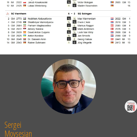
Sergei
Movsesian