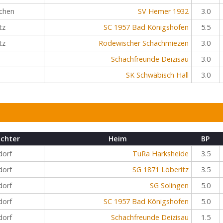
chen
SV Hemer 1932
3.0
tz
SC 1957 Bad Königshofen
5.5
tz
Rodewischer Schachmiezen
3.0
Schachfreunde Deizisau
3.0
SK Schwäbisch Hall
3.0
ichter
Heim
BP
dorf
TuRa Harksheide
3.5
dorf
SG 1871 Löberitz
3.5
dorf
SG Solingen
5.0
dorf
SC 1957 Bad Königshofen
5.0
dorf
Schachfreunde Deizisau
1.5