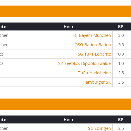
hter
Heim
BP
chen
FC Bayern München
3.0
chen
OSG Baden-Baden
5.5
tz
SG 1871 Löberitz
0.0
tz
SZ Seeblick Dippoldiswalde
1.0
TuRa Harksheide
2.5
Hamburger SK
3.5
hter
Heim
BP
chen
SG Solingen
2.5