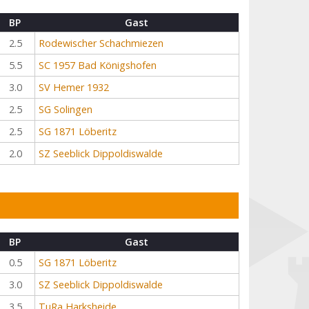
BP
Gast
2.5
Rodewischer Schachmiezen
5.5
SC 1957 Bad Königshofen
3.0
SV Hemer 1932
2.5
SG Solingen
2.5
SG 1871 Löberitz
2.0
SZ Seeblick Dippoldiswalde
BP
Gast
0.5
SG 1871 Löberitz
3.0
SZ Seeblick Dippoldiswalde
3.5
TuRa Harksheide