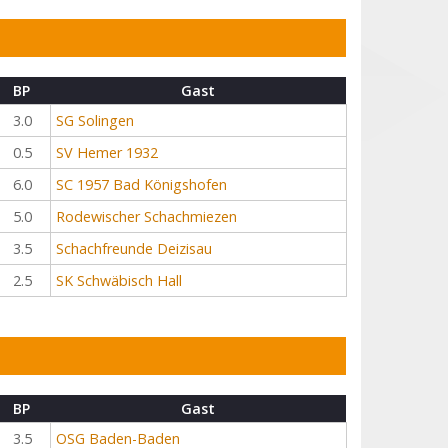
BP
Gast
3.0
SG Solingen
0.5
SV Hemer 1932
6.0
SC 1957 Bad Königshofen
5.0
Rodewischer Schachmiezen
3.5
Schachfreunde Deizisau
2.5
SK Schwäbisch Hall
BP
Gast
3.5
OSG Baden-Baden