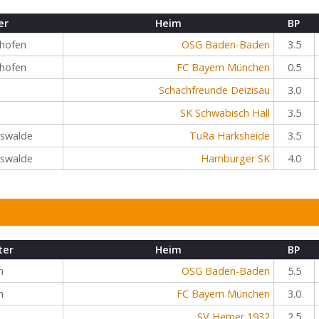
er
Heim
BP
hofen
OSG Baden-Baden
3.5
hofen
FC Bayern München
0.5
Schachfreunde Deizisau
3.0
SK Schwäbisch Hall
3.5
iswalde
TuRa Harksheide
3.5
iswalde
Hamburger SK
4.0
ter
Heim
BP
n
OSG Baden-Baden
5.5
n
FC Bayern München
3.0
SV Hemer 1932
2.5