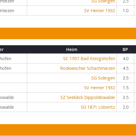
hmiezen
SG Solingen
2.5
hmiezen
SV Hemer 1932
1.0
er
Heim
BP
hofen
SC 1957 Bad Königshofen
4.0
hofen
Rodewischer Schachmiezen
4.5
SG Solingen
3.5
SV Hemer 1932
1.5
iswalde
SZ Seeblick Dippoldiswalde
3.5
iswalde
SG 1871 Löberitz
2.0