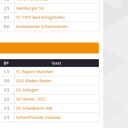
2.5
Hamburger SK
4.5
SC 1957 Bad Königshofen
0.0
Rodewischer Schachmiezen
BP
Gast
1.5
FC Bayern München
5.0
OSG Baden-Baden
3.5
SG Solingen
2.0
SV Hemer 1932
2.5
SK Schwäbisch Hall
2.5
Schachfreunde Deizisau