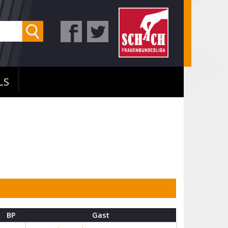
LS
BP
Gast