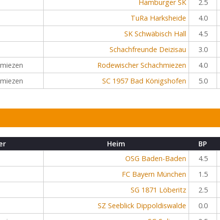
Hamburger SK
2.5
TuRa Harksheide
4.0
SK Schwäbisch Hall
4.5
Schachfreunde Deizisau
3.0
hmiezen
Rodewischer Schachmiezen
4.0
hmiezen
SC 1957 Bad Königshofen
5.0
er
Heim
BP
OSG Baden-Baden
4.5
FC Bayern München
1.5
SG 1871 Löberitz
2.5
SZ Seeblick Dippoldiswalde
0.0