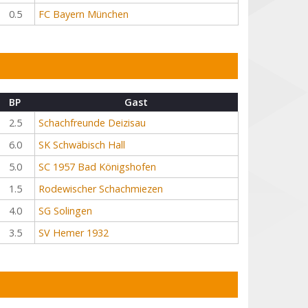
0.5
FC Bayern München
BP
Gast
2.5
Schachfreunde Deizisau
6.0
SK Schwäbisch Hall
5.0
SC 1957 Bad Königshofen
1.5
Rodewischer Schachmiezen
4.0
SG Solingen
3.5
SV Hemer 1932