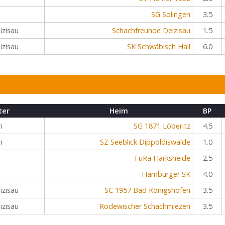
SG Solingen
3.5
izisau
Schachfreunde Deizisau
1.5
izisau
SK Schwäbisch Hall
6.0
ter
Heim
BP
n
SG 1871 Löberitz
4.5
n
SZ Seeblick Dippoldiswalde
1.0
TuRa Harksheide
2.5
Hamburger SK
4.0
izisau
SC 1957 Bad Königshofen
3.5
izisau
Rodewischer Schachmiezen
3.5