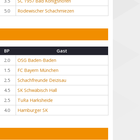
3.5
SC 1957 Bad Königshofen
5.0
Rodewischer Schachmiezen
BP
Gast
2.0
OSG Baden-Baden
1.5
FC Bayern München
2.5
Schachfreunde Deizisau
4.5
SK Schwäbisch Hall
2.5
TuRa Harksheide
4.0
Hamburger SK