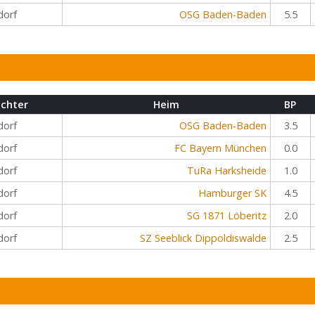
dorf
OSG Baden-Baden
5.5
ichter
Heim
BP
dorf
OSG Baden-Baden
3.5
dorf
FC Bayern München
0.0
dorf
TuRa Harksheide
1.0
dorf
Hamburger SK
4.5
dorf
SG 1871 Löberitz
2.0
dorf
SZ Seeblick Dippoldiswalde
2.5