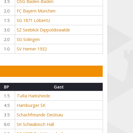
3.5
OSG Baden-Baden
2.0
FC Bayern München
1.5
SG 1871 Löberitz
3.0
SZ Seeblick Dippoldiswalde
2.0
SG Solingen
1.0
SV Hemer 1932
BP
Gast
1.5
TuRa Harksheide
4.5
Hamburger SK
3.5
Schachfreunde Deizisau
6.0
SK Schwäbisch Hall