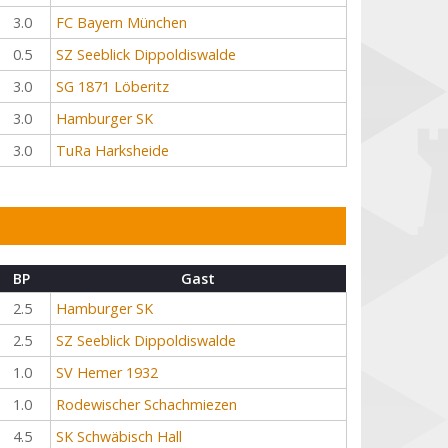
3.0
FC Bayern München
0.5
SZ Seeblick Dippoldiswalde
3.0
SG 1871 Löberitz
3.0
Hamburger SK
3.0
TuRa Harksheide
BP
Gast
2.5
Hamburger SK
2.5
SZ Seeblick Dippoldiswalde
1.0
SV Hemer 1932
1.0
Rodewischer Schachmiezen
4.5
SK Schwäbisch Hall