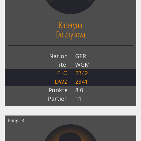
Kateryna
Dolzhykova
Nation
GER
Titel
WGM
ELO
2342
DWZ
2341
Punkte
8,0
Partien
11
Rang
3