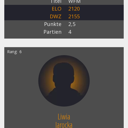
Titel
WFM
ELO
2120
DWZ
2155
Punkte
2,5
Partien
4
Rang
6
Liwia
Jarocka