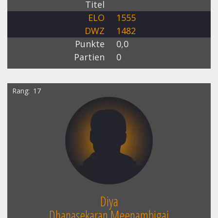
Titel
ELO
1555
DWZ
1482
Punkte
0,0
Partien
0
Rang
17
Diya
Dhanasekaran Meenambigai