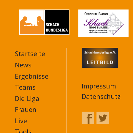
Startseite
MAIN
NAVIGATION
News
FOOTER
Ergebnisse
Impressum
Teams
Datenschutz
Die Liga
Frauen
Live
Tools