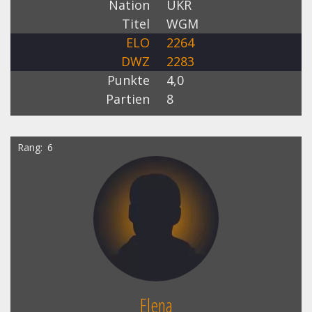
Nation
UKR
Titel
WGM
ELO
2264
DWZ
2283
Punkte
4,0
Partien
8
Rang
6
Elena