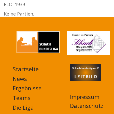
ELO: 1939
Keine Partien.
Startseite
MAIN
NAVIGATION
News
FOOTER
Ergebnisse
Impressum
Teams
Datenschutz
Die Liga