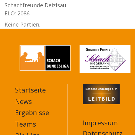
Schachfreunde Deizisau
ELO: 2086
Keine Partien.
Startseite
MAIN
NAVIGATION
News
FOOTER
Ergebnisse
Impressum
Teams
Datenschutz