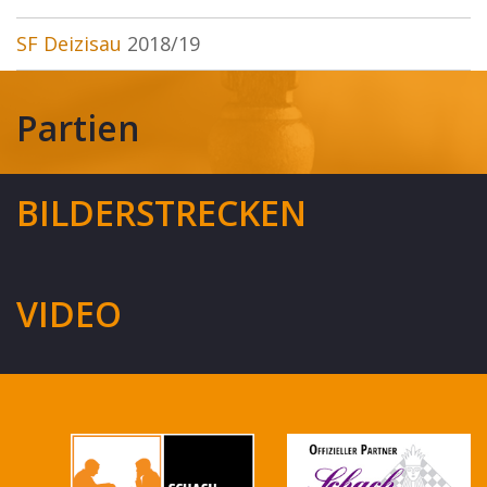
SF Deizisau
2018/19
Partien
BILDERSTRECKEN
VIDEO