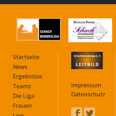
Startseite
MAIN
NAVIGATION
News
FOOTER
Ergebnisse
Impressum
Teams
Datenschutz
Die Liga
Frauen
Live