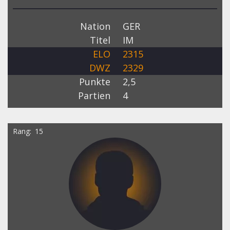
Nation
GER
Titel
IM
ELO
2315
DWZ
2329
Punkte
2,5
Partien
4
Rang
15