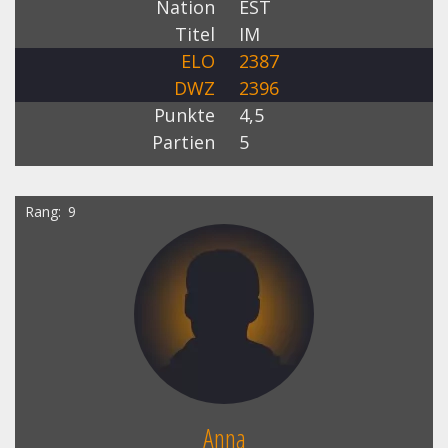
Nation
EST
Titel
IM
ELO
2387
DWZ
2396
Punkte
4,5
Partien
5
Rang
9
Anna