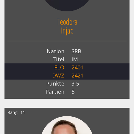
Teodora
Injac
Nation
SRB
Titel
IM
ELO
2401
DWZ
2421
Punkte
3,5
Partien
5
Rang
11