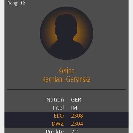
Rang
12
Ketino
Kachiani-Gersinska
Nation
GER
Titel
IM
ELO
2308
DWZ
2304
Punkte
2,0