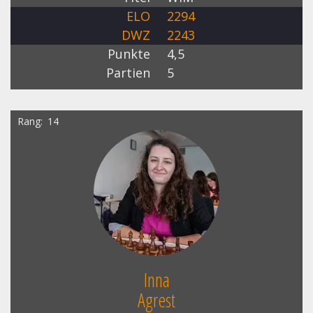
ELO
2294
DWZ
2243
Punkte
4,5
Partien
5
Rang
14
Inna
Agrest