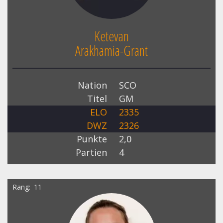
Ketevan
Arakhamia-Grant
Nation
SCO
Titel
GM
ELO
2335
DWZ
2326
Punkte
2,0
Partien
4
Rang
11