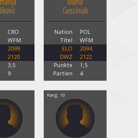
marija
Maria
ikovic
Gosciniak
n
CRO
Nation
POL
l
WFM
Titel
WFM
O
2099
ELO
2094
Z
2120
DWZ
2122
e
3,5
Punkte
1,5
n
9
Partien
4
Rang
10