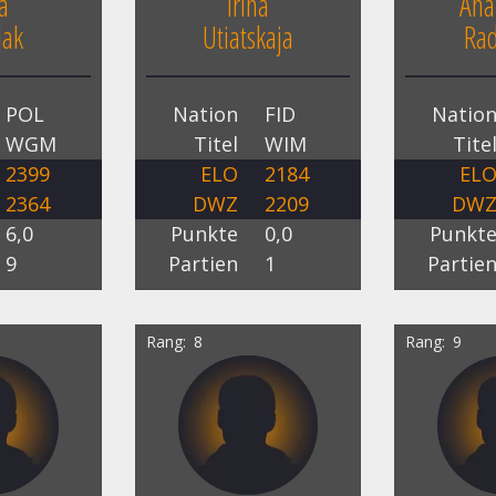
ia
Irina
Ana
lak
Utiatskaja
Rad
POL
Nation
FID
Natio
WGM
Titel
WIM
Tite
2399
ELO
2184
EL
2364
DWZ
2209
DW
6,0
Punkte
0,0
Punkt
9
Partien
1
Partie
Rang
8
Rang
9