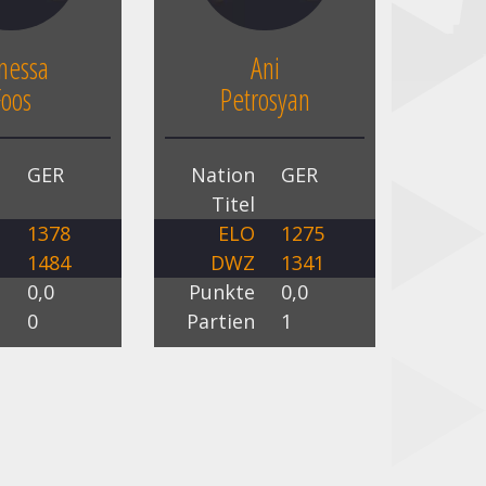
nessa
Ani
Foos
Petrosyan
n
GER
Nation
GER
l
Titel
O
1378
ELO
1275
Z
1484
DWZ
1341
e
0,0
Punkte
0,0
n
0
Partien
1