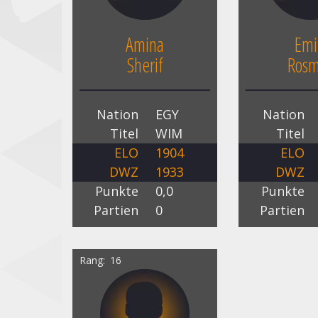
Amina
Emi
Sherif
Rosm
Nation
EGY
Nation
Titel
WIM
Titel
ELO
1904
ELO
DWZ
1933
DWZ
Punkte
0,0
Punkte
Partien
0
Partien
Rang
16