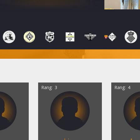
Rang
3
Rang
4