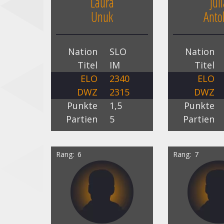
Laura
Jul
Unuk
Anto
Nation
SLO
Nation
Titel
IM
Titel
ELO
2340
ELO
DWZ
2315
DWZ
Punkte
1,5
Punkte
Partien
5
Partien
Rang
6
Rang
7