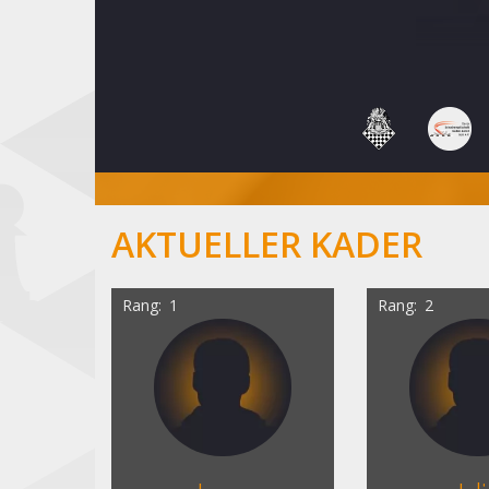
AKTUELLER KADER
Rang
1
Rang
2