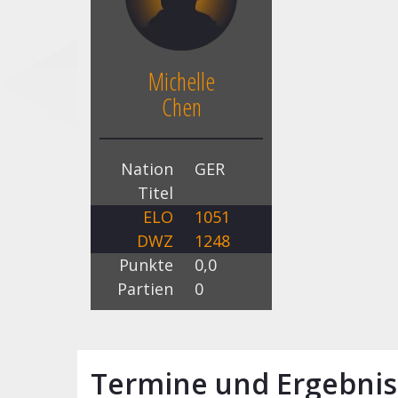
Michelle
Chen
Nation
GER
Titel
ELO
1051
DWZ
1248
Punkte
0,0
Partien
0
Termine und Ergebnis