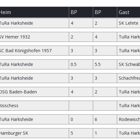
Heim
BP
BP
Gast
TuRa Harksheide
4
2
SK Lehrte
SV Hemer 1932
2
4
TuRa Hark
SC Bad Königshofen 1957
3
3
TuRa Hark
TuRa Harksheide
0.5
5.5
SK Schwäb
TuRa Harksheide
3
3
Schachfre
OSG Baden-Baden
4
2
TuRa Hark
Kisschess
TuRa Hark
TuRa Harksheide
0
6
Rodewisch
Hamburger SK
5
1
TuRa Hark