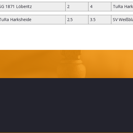
SG 1871 Löberitz
2
4
TuRa Hark
TuRa Harksheide
2.5
3.5
SV Weißbla