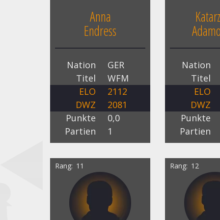
Anna
Katar
Endress
Adamo
Nation
GER
Nation
Titel
WFM
Titel
ELO
2112
ELO
DWZ
2081
DWZ
Punkte
0,0
Punkte
Partien
1
Partien
Rang
11
Rang
12