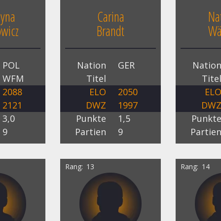
zyna
Carina
Na
wicz
Brandt
Wä
POL
Nation
GER
Natio
WFM
Titel
Tite
2088
ELO
2050
EL
2121
DWZ
1997
DW
3,0
Punkte
1,5
Punkt
9
Partien
9
Partie
Rang
13
Rang
14