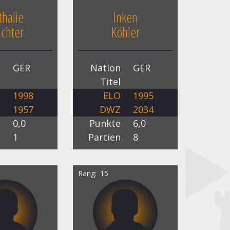
thalie
Inken
chter
Köhler
n
GER
Nation
GER
l
Titel
O
1998
ELO
1995
Z
1957
DWZ
2034
e
0,0
Punkte
6,0
n
1
Partien
8
Rang
15