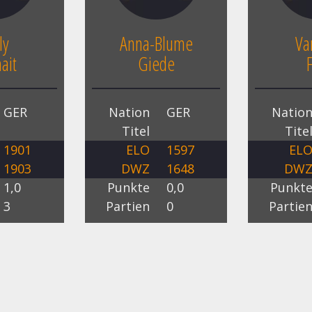
ly
Anna-Blume
Va
ait
Giede
GER
Nation
GER
Natio
Titel
Tite
1901
ELO
1597
EL
1903
DWZ
1648
DW
1,0
Punkte
0,0
Punkt
3
Partien
0
Partie