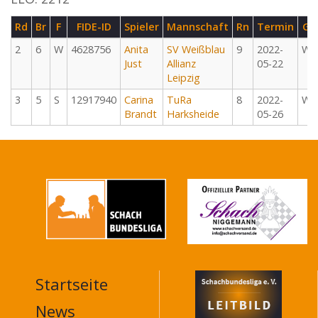
Rd
Br
F
FIDE-ID
Spieler
Mannschaft
Rn
Termin
G
2
6
W
4628756
Anita
SV Weißblau
9
2022-
W
Just
Allianz
05-22
Leipzig
3
5
S
12917940
Carina
TuRa
8
2022-
W
Brandt
Harksheide
05-26
Startseite
MAIN
NAVIGATION
News