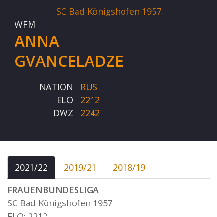
SC Bad Königshofen 1957
WFM
ANNA
GVANCELADZE
NATION
RUS
ELO
2212
DWZ
2242
2021/22
2019/21
2018/19
FRAUENBUNDESLIGA
SC Bad Königshofen 1957
ELO: 2212