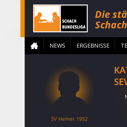
NEWS
ERGEBNISSE
T
KA
SE
SV Hemer 1932