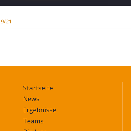
19/21
Startseite
MAIN
NAVIGATION
News
FOOTER
Ergebnisse
Teams